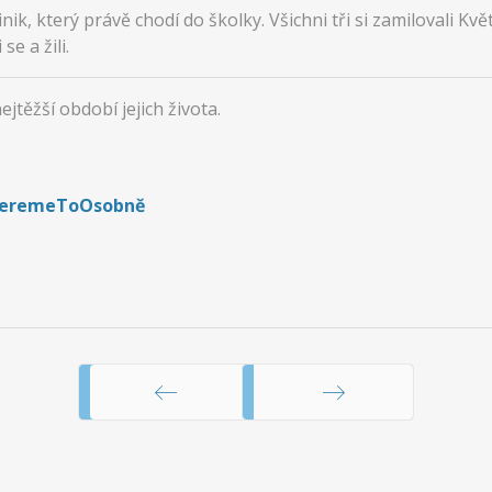
ik, který právě chodí do školky. Všichni tři si zamilovali Kvě
se a žili.
ěžší období jejich života.
BeremeToOsobně
Předchozí
Následující