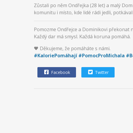
Zůstali po něm Ondřejka (28 let) a malý Domin
komunitu i místo, kde lidé rádi jedli, potkávali 
Pomozme Ondřejce a Dominikovi překonat nejt
Každý dar má smysl. Každá koruna pomáhá.
🖤 Děkujeme, že pomáháte s námi.
#KaloriePomáhají #PomocProMichala #
Facebook
Twitter