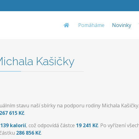
Pomáháme
Novinky
chala Kašičky
uálním stavu naší sbírky na podporu rodiny Michala Kašičky.
267 615 Kč
.
 139 kalorií
, což odpovídá částce
19 241 Kč
. Po vyřízení všec
částku
286 856 Kč
.