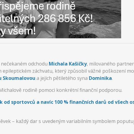
 o nečekaném odchodu
Michala Kašičky
, milovaného partner
 epileptickém záchvatu, který způsobil vážné poškození moz
u Skoumalovou
a jejich pětiletého syna
Dominika
.
Michalově rodině pomoci konkrétní finanční podporou.
 od sportovců a navíc 100 % finančních darů od všech o
pěvek – každý dar s uvedeným variabilním symbolem poputuje