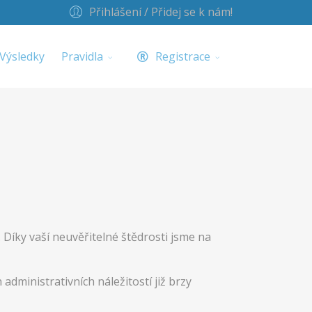
Přihlášení / Přidej se k nám!
Výsledky
Pravidla
Registrace
 Díky vaší neuvěřitelné štědrosti jsme na
h administrativních náležitostí již brzy