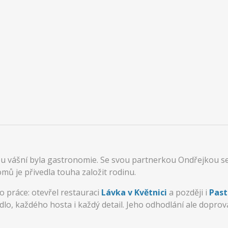
nou vášní byla gastronomie. Se svou partnerkou Ondřejkou s
domů je přivedla touha založit rodinu.
o práce: otevřel restauraci
Lávka v Květnici
a později i
Past
ídlo, každého hosta i každý detail. Jeho odhodlání ale dopro