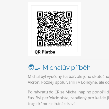
🧑‍🍳 Michalův příběh
Michal byl vyučený řezbář, ale jeho skuteč
Alcron. Později spolu vařili i v Londýně, ale 
Po návratu do ČR se Michal naplno ponořil d
čas. Byl perfekcionista, zapálený pro každé j
tragickému selhání zdraví.