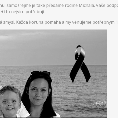
cnu, samozřejmě je také předáme rodině Michala. Vaše podp
í to nejvíce potřebují.
má smysl. Každá koruna pomáhá a my věnujeme potřebným 1