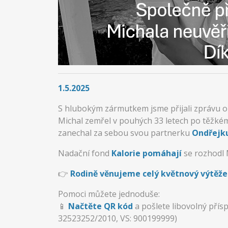
1.5.2025
S hlubokým zármutkem jsme přijali zprávu
Michal zemřel v pouhých 33 letech po těžkém
zanechal za sebou svou partnerku
Ondřejk
Nadační fond
Kalorie pomáhají
se rozhodl 
👉
Rodině věnujeme celý květnový výtěžek
Pomoci můžete jednoduše:
📱
Načtěte QR kód
a pošlete libovolný přís
32523252/2010, VS: 900199999)