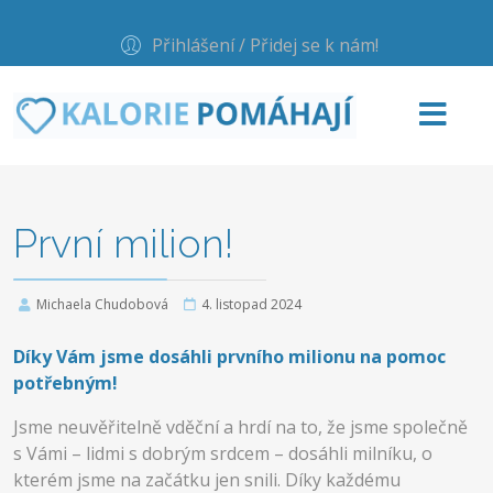
Přihlášení / Přidej se k nám!
První milion!
Michaela Chudobová
4. listopad 2024
Díky Vám jsme dosáhli prvního milionu na pomoc
potřebným!
Jsme neuvěřitelně vděční a hrdí na to, že jsme společně
s Vámi – lidmi s dobrým srdcem – dosáhli milníku, o
kterém jsme na začátku jen snili. Díky každému