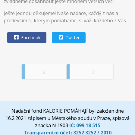
zvládneme dosáhnout ještě mnohem větších věcí.
Ještě jednou děkujeme! Naše nadace, každý z nás a
především ti, kterým pomáháme, si váží každého z Vás.
Facebook
Twitter
Předchozí
Následující
Nadační fond KALORIE POMÁHAJÍ byl založen dne
16.2.2021 zápisem u Městského soudu v Praze, spisová
značka N 1903
IČ:
099 18 515
Transparentní účet:
3252 3252 / 2010