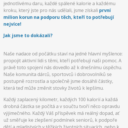
jednotlivému daru, každé spálené kalorie a každému
kroku, který jste pro nás udělali, jsme získali
první
milion korun na podporu těch, kteří to potřebují
nejvíce!
Jak jsme to dokázali?
Naše nadace od počátku staví na jedné hlavní myšlence:
propojit aktivní lidi s těmi, kteří potřebují naši pomoc. A
právě toto spojení nás dovedlo až k dnešnímu úspěchu.
Naše komunita dárců, sportovců i dobrovolníků se
postupně rozrostla a společně jsme dosáhli částky,
která teď může změnit stovky životů k lepšímu.
Každý zaplacený kilometr, každých 100 kalorií a každá
drobná částka se počítá a v součtu tvoří něco opravdu
výjimečného. Každý Váš příspěvek má reálný dopad, ať
už směřuje ke zlepšení podmínek seniorů, k podpoře
dětí a mladistvých v těžkých životních situacích, nebo k