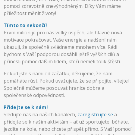
pomoci zdravotně znevýhodněným. Díky Vám máme
příležitost měnit životy!
Tímto to nekončí!
První milion je pro nás velký úspěch, ale hlavně nová
motivace pokračovat. Vaše energie a nadšení nám
ukazují, že společně zvládneme mnohem více. Rádi
bychom s Vaší podporou dosáhli ještě vyšších cílů a
přinesli pomoc dalším lidem, kteří neměli tolik štěstí.
Pokud jste s námi od začátku, děkujeme, že nám
pomáháte růst. Pokud uvažujete, že se připojíte, vítejte!
Společně můžeme posouvat hranice dobra a
společenské odpovědnosti.
Přidejte se k nám!
Sledujte nás na našich kanálech,
zaregistrujte se
a
přidejte se k našim aktivitám – ať už sportujete, běháte,
jezdíte na kole, nebo chcete přispět přímo. S Vaší pomocí